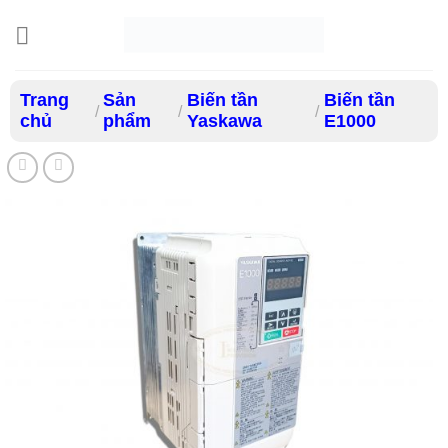
Bỏ
qua
nội
dung
Trang
Sản
Biến tần
Biến tần
/
/
/
chủ
phẩm
Yaskawa
E1000